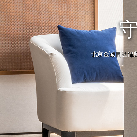
北京金诚同达律师