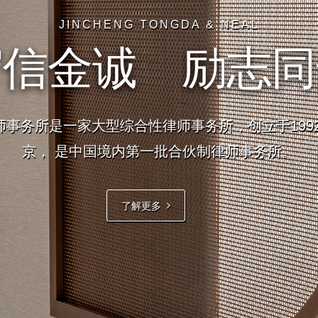
JINCHENG TONGDA & NEAL
守信金诚 励志同
事务所是一家大型综合性律师事务所，创立于199
京， 是中国境内第一批合伙制律师事务所。
了解更多