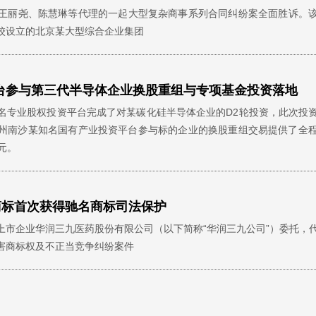
王丽尧、陈慧琳等代理的一起大型复杂商事系列合同纠纷案全面胜诉。
校设立的北京某大型综合企业集团
台参与第三代半导体企业换股重组与专项基金投资落地
名专业股权投资平台完成了对某碳化硅半导体企业的D2轮投资，此次投
为广州南沙某知名国有产业投资平台参与标的企业的换股重组交易提供了全
元。
”商标首次获得驰名商标司法保护
上市企业华润三九医药股份有限公司（以下简称“华润三九公司”）委托，
害商标权及不正当竞争纠纷案件