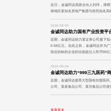
近日，金诚同达高级合伙人刘祎，律师
南地区某知名房地产集团与依托知名高
2026-08-05
金诚同达助力国有产业投资平
近期，金诚同达助力某证券公司旗下知
6.68亿元。在此之前，金诚同达亦
组后的标的企业的估值超过人民币90亿
2026-08-04
金诚同达助力“999三九医药
近期，金诚同达接受大型国有控股医药
公司、某泉食品公司、某功食品公司侵
查看更多