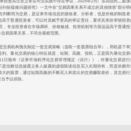
承担更高注意义务在司法实践中存在争议，2025年2月广东高院民二庭课
任纠纷疑难问题研究》一文中在“交易因果关系不成立的其他情形”部分明
综合判断而为交易，是证券市场信息的接收者、分析者，也是价格的制造者
远高于普通投资者，可以对其赋予更高的举证责任，要求其承担审慎投资
而言，专业投资者在市场调研、价格敏感、投资机制等方面远远高于普通投
备交易因果关系，不符合索赔范围。
）是交易机构预先制定一套交易策略（选取一套股票组合等），用机器下单
盈利。量化交易的核心特征就是，短期、高频、投机，正是因为量化交易
月11日颁布《证券市场程序化交易管理规定（试行）》，对量化交易进行
不是信赖信息披露义务人披露的虚假陈述信息买入长期持有，而是依赖市
较大的股票，通过短期高频的不断买入和卖出的交易赚取差价，其交易行
应当予以排除。