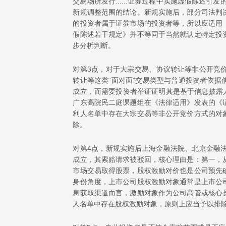
交易场所发行......证券过程中实施虚假陈述
新规调整范围的结论。新规实施后，部分司法判
的投资者属于证券市场的投资者等，所以应适用
假陈述若干规定》并不等同于当然就认定特定投
步分析判断。
对第3点，对于大宗交易、协议转让等非公开竞
转让等这类“面对面”交易类型与普通投资者依
成立，而需要投资者举证证明其是基于信息披露人
广东高院民二庭课题组在《法律适用》发表的《
利人名单中存在大宗交易等非公开竞价方式的对
除。
对第4点，新规实施后上海金融法院、北京金融
成立，其索赔请求被驳回，核心理由是：第一，
市场交易取得股票，股权激励对价也是公司预先
身份角度，上市公司股权激励对象通常是上市公
息获取渠道而言，激励对象作为公司高管或核心
人名单中存在股权激励对象，原则上应当予以排