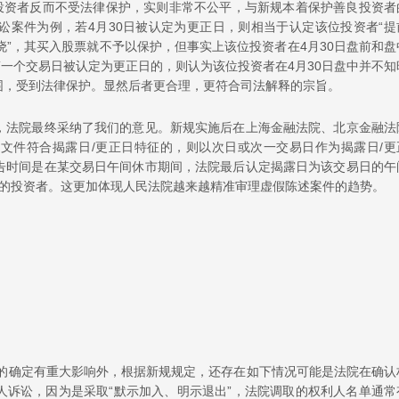
”投资者反而不受法律保护，实则非常不公平，与新规本着保护善良投资者
讼案件为例，若4月30日被认定为更正日，则相当于认定该位投资者“提
“知晓”，其买入股票就不予以保护，但事实上该位投资者在4月30日盘前和盘
第一个交易日被认定为更正日的，则认为该位投资者在4月30日盘中并不知
围，受到法律保护。显然后者更合理，更符合司法解释的宗旨。
，法院最终采纳了我们的意见。新规实施后在上海金融法院、北京金融法
文件符合揭露日/更正日特征的，则以次日或次一交易日作为揭露日/更
告时间是在某交易日午间休市期间，法院最后认定揭露日为该交易日的午
持股的投资者。这更加体现人民法院越来越精准审理虚假陈述案件的趋势。
围的确定有重大影响外，根据新规规定，还存在如下情况可能是法院在确认
人诉讼，因为是采取“默示加入、明示退出”，法院调取的权利人名单通常