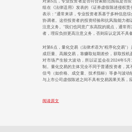
对第5点，专业投资者是否符合索赔范围或是否应
组在《法律适用》发表的《证券虚假陈述侵权责
表示：“通常来讲，专业投资者系基于多种信息
协调者。这些投资者的投资经验和抗风险能力都
注意义务。”我们也同意广东高院的观点，通常
者，理应负担更高注意义务，否则应认定其不具
对第6点，量化交易（法律术语为“程序化交易”
成巨量、高频交易，靠赚取短期差价，获取投机
对市场产生较大波动，所以证监会在2024年5
制。量化交易的主体完全不同于普通投资者，其
信号（如价格、成交量、技术指标）等参与波动
与上市公司虚假陈述之间不具有交易因果关系，
阅读原文