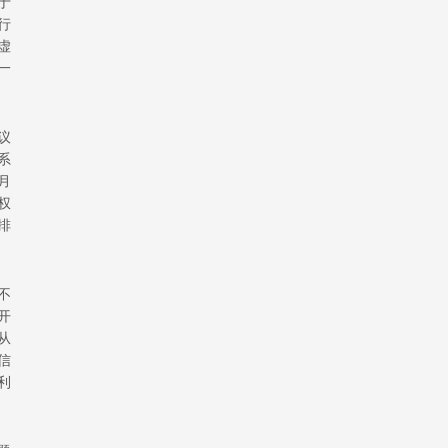
于
行
虚
一
议
系
月
权
排
不
开
从
信
利