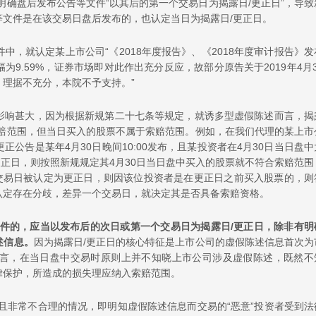
明确盘后发布公告等文件“以其后的第一个交易日为揭露日/更正日”，导致
文件是在该交易日盘后发布的，也认定当日为揭露日/更正日。
，就认定某上市公司“《2018年度报告》、《2018年度审计报告》发
幅为9.59%，证券市场即对此作出充分反应，故部分原告关于2019年4月3
理据不充分，本院不予支持。”
影响甚大，因为根据新规第二十七条等规定，就诱多型虚假陈述而言，揭
索赔范围，但当日买入的股票不属于索赔范围。例如，在我们代理的某上市
公告是某年4月30日晚间10:00发布，且某投资者在4月30日当日盘中
更正日，则按照新规规定其4月30日当日盘中买入的股票就不符合索赔范围
个交易日被认定为更正日，则因该位投资者是在更正日之前买入股票的，则
认定存在分歧，差异一个交易日，就决定其是否具备索赔资格。
条件的，应当以发布后的次日或第一个交易日为揭露日/更正日，除非有明
述信息。
因为揭露日/更正日的核心特征是上市公司的虚假陈述信息首次为
言，在当日盘中交易时原则上并不知晓上市公司涉及虚假陈述，既然不
律保护，所造成的损失理应纳入索赔范围。
且非常不合理的情况，即明知虚假陈述信息而交易的“恶意”投资者受到法