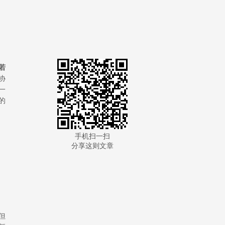
若
协
一
的
手机扫一扫
分享这则文章
但