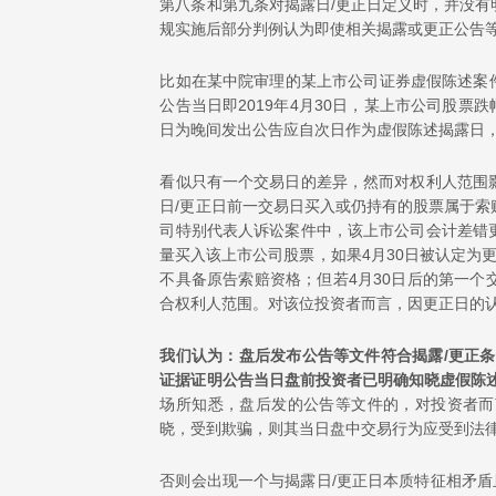
第八条和第九条对揭露日/更正日定义时，并没有
规实施后部分判例认为即使相关揭露或更正公告等
比如在某中院审理的某上市公司证券虚假陈述案件中
公告当日即2019年4月30日，某上市公司股票跌
日为晚间发出公告应自次日作为虚假陈述揭露日，
看似只有一个交易日的差异，然而对权利人范围
日/更正日前一交易日买入或仍持有的股票属于
司特别代表人诉讼案件中，该上市公司会计差错更正
量买入该上市公司股票，如果4月30日被认定为
不具备原告索赔资格；但若4月30日后的第一
合权利人范围。对该位投资者而言，因更正日的
我们认为：盘后发布公告等文件符合揭露/更正
证据证明公告当日盘前投资者已明确知晓虚假陈
场所知悉，盘后发的公告等文件的，对投资者而
晓，受到欺骗，则其当日盘中交易行为应受到法
否则会出现一个与揭露日/更正日本质特征相矛盾