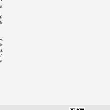
题
确
、
的
资
完
会
规
场
为