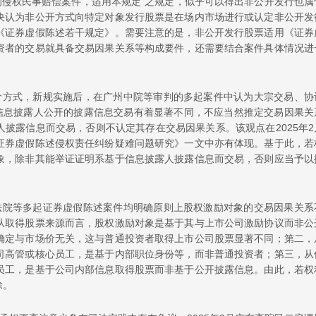
引发的侵权民事赔偿案件，适用本规定”之规定，似乎可以得出非公开发行也属
决认为非公开方式向特定对象发行股票是在场内市场进行或认定非公开发
《证券虚假陈述若干规定》。需要注意的是，非公开发行股票适用《证券
资者的交易就具备交易因果关系等构成要件，还需要结合案件具体情况进
价方式，新规实施后，在广州中院等审判的多起案件中认为大宗交易、协
据信息披露人公开的披露信息交易有着显著不同，不应当然推定交易因果关
披露信息而交易，否则不认定其存在交易因果关系。该观点在2025年2
证券虚假陈述侵权责任纠纷疑难问题研究》一文中亦有体现。基于此，若
象，除非其能举证证明系基于信息披露人披露信息而交易，否则应当予以
法院等多起证券虚假陈述案件均明确原则上股权激励对象的交易因果关系
从取得股票来源而言，股权激励对象是基于其与上市公司激励协议而非公
确定与市场价无关，这与普通投资者取得上市公司股票显著不同；第二，
司高管或核心员工，是基于内部职位身份等，而非普通投资者；第三，从
员工，是基于公司内部信息取得股票而非基于公开披露信息。由此，若权
除。