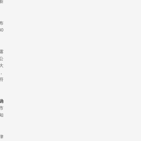
新
布
0
露
公
大
，
符
确
市
知
律