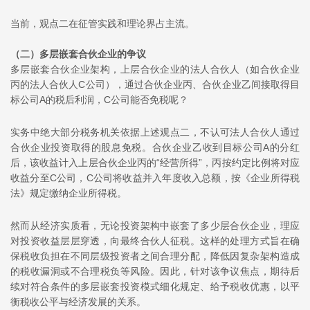
当前，观点二在征管实践和理论界占主流。
（二）多层嵌套合伙企业的争议
多层嵌套合伙企业架构，上层合伙企业的法人合伙人（如合伙企业
丙的法人合伙人C公司），通过合伙企业丙、合伙企业乙间接取得目
标公司A的税后利润，C公司能否免税呢？
实务中绝大部分税务机关依据上述观点二，不认可法人合伙人通过
合伙企业投资取得的股息免税。合伙企业乙收到目标公司A的分红
后，该收益计入上层合伙企业丙的“经营所得”，丙按约定比例将对应
收益分至C公司，C公司将收益并入年度收入总额，按《企业所得税
法》规定缴纳企业所得税。
然而从经济实质看，无论投资架构中嵌套了多少层合伙企业，理应
对投资收益层层穿透，向最终合伙人征税。这样的处理方式旨在确
保税收负担在不同层级投资者之间合理分配，降低因复杂架构造成
的税收漏洞或不合理税负等风险。因此，针对该争议焦点，期待后
续对符合条件的多层嵌套投资模式细化规定、给予税收优惠，以平
衡税收公平与经济发展的关系。