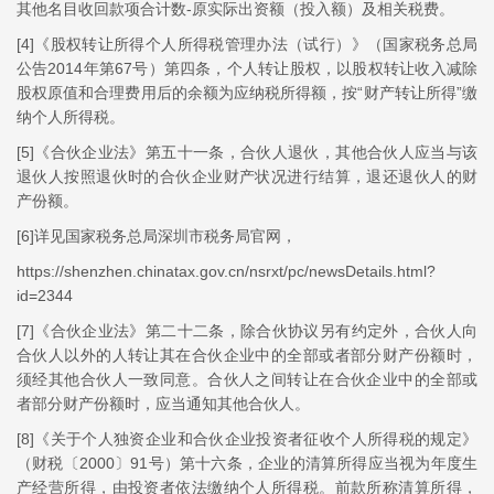
其他名目收回款项合计数-原实际出资额（投入额）及相关税费。
[4]《股权转让所得个人所得税管理办法（试行）》（国家税务总局
公告2014年第67号）第四条，个人转让股权，以股权转让收入减除
股权原值和合理费用后的余额为应纳税所得额，按“财产转让所得”缴
纳个人所得税。
[5]《合伙企业法》第五十一条，合伙人退伙，其他合伙人应当与该
退伙人按照退伙时的合伙企业财产状况进行结算，退还退伙人的财
产份额。
[6]详见国家税务总局深圳市税务局官网，
https://shenzhen.chinatax.gov.cn/nsrxt/pc/newsDetails.html?
id=2344
[7]《合伙企业法》第二十二条，除合伙协议另有约定外，合伙人向
合伙人以外的人转让其在合伙企业中的全部或者部分财产份额时，
须经其他合伙人一致同意。合伙人之间转让在合伙企业中的全部或
者部分财产份额时，应当通知其他合伙人。
[8]《关于个人独资企业和合伙企业投资者征收个人所得税的规定》
（财税〔2000〕91号）第十六条，企业的清算所得应当视为年度生
产经营所得，由投资者依法缴纳个人所得税。前款所称清算所得，