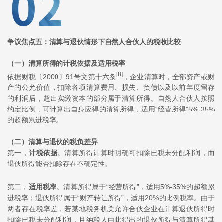
争议焦点五：清算与退伙情形下自然人合伙人的税收比较
（一）清算所得的计税依据及适用税率
[8]
依据财税〔2000〕91号文第十六条
，企业清算时，全部资产或财
产的公允价值，扣除各项清算费用、损失、负债以及以前年度留存
的利润后，超出实缴资本的部分属于清算所得。自然人合伙人按照
约定比例，可计算出自身应得的清算所得，适用“经营所得”5%-35%
的超额累进税率。
（二）清算与退伙的税负差异
第一，
计税依据
。清算所得计算时明确可扣除已税未分配利润，而
退伙所得能否扣除存在不确定性。
第二，
适用税率
。清算所得属于“经营所得”，适用5%-35%的超额累
进税率；退伙所得属于“财产转让所得”，适用20%的比例税率。由于
两者存在税率差，若某地税务机关允许合伙企业在计算退伙所得时
扣除已税未分配利润，且纳税人由此得出的退伙所得与清算所得基