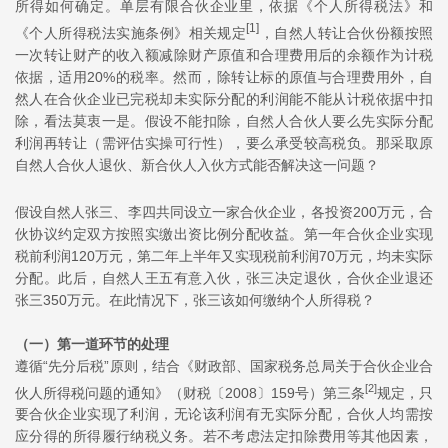
所得如何确定。单层有限合伙企业里，依据《个人所得税法》和
[1]
《个人所得税法实施条例》相关规定
，自然人转让合伙份额按照
一次转让财产的收入额减除财产原值和合理费用后的余额作为计税
依据，适用20%的税率。然而，除转让标的原值与合理费用外，自
然人在合伙企业已完税却未实际分配的利润能不能从计税依据中扣
除，看法莫衷一是。假设不能扣除，自然人合伙人要么先实际分配
利润再转让（需评估实操可行性），要么承受较高税负。那采取原
自然人合伙人退伙、新合伙人入伙方式能否解决这一问题？
假设自然人张三、李四共同设立一家合伙企业，各投资200万元，合
伙协议约定双方按照实缴出资比例分配收益。第一年合伙企业实现
税前利润120万元，第二年上半年又实现税前利润70万元，均未实际
分配。此后，自然人王五有意入伙，张三决定退伙，合伙企业退还
张三350万元。在此情况下，张三该如何缴纳个人所得税？
（一）第一道环节的处理
遵循“先分后税”原则，结合《财政部、国家税务总局关于合伙企业合
[2]
伙人所得税问题的通知》（财税〔2008〕159号）第三条
规定，只
要合伙企业实现了利润，无论该利润有无实际分配，合伙人均需按
应分得的所得履行纳税义务。若不考虑法定扣除费用等其他因素，