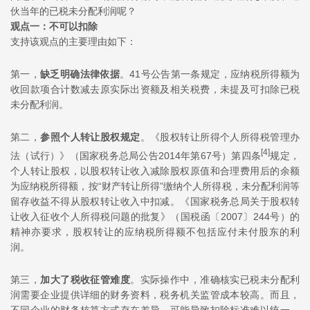
伙当年的已税未分配利润呢？
观点一：不可以扣除
支持该观点的主要理由如下：
第一，
缺乏明确法律依据
。41号公告第一条规定，应纳税所得额为
收回款项合计数减去原实际出资额及相关税费，未提及可扣除已税
未分配利润。
第二，
参照个人转让股权规定
。《股权转让所得个人所得税管理办
[4]
法（试行）》（国家税务总局公告2014年第67号）第四条
规定，
个人转让股权，以股权转让收入减除股权原值和合理费用后的余额
为应纳税所得额，按“财产转让所得”缴纳个人所得税，未分配利润等
留存收益不得从股权转让收入中扣减。《国家税务总局关于股权转
让收入征收个人所得税问题的批复》（国税函〔2007〕244号）的
精神亦要求，股权转让的应纳税所得额不包括应付未付股东的利
润。
第三，
加大了税收征管难度
。实际操作中，准确核实已税未分配利
润需要企业提供详细的财务资料，税务机关监管成本较高。而且，
不同企业的财务核算方式存在差异，可能导致扣除标准难以统一，