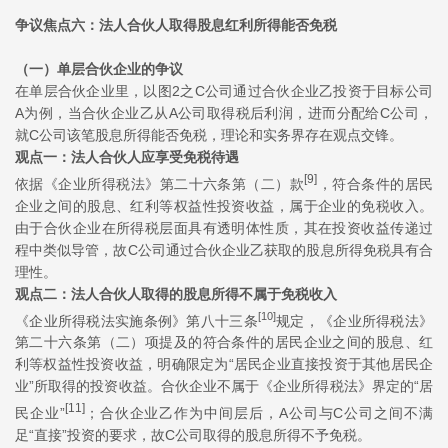
争议焦点六：法人合伙人取得股息红利所得能否免税
（一）单层合伙企业的争议
在单层合伙企业里，以图2之C公司通过合伙企业乙投资于目标公司
A为例，当合伙企业乙从A公司取得税后利润，进而分配给C公司，
就C公司该笔股息所得能否免税，理论和实务界存在观点交锋。
观点一：法人合伙人应享受免税待遇
[9]
依据《企业所得税法》第二十六条第（二）款
，符合条件的居民
企业之间的股息、红利等权益性投资收益，属于企业的免税收入。
由于合伙企业在所得税层面具有透明体性质，其在投资收益传递过
程中类似导管，故C公司通过合伙企业乙获取的股息所得免税具有合
理性。
观点二：法人合伙人取得的股息所得不属于免税收入
[10]
《企业所得税法实施条例》第八十三条
规定，《企业所得税法》
第二十六条第（二）项提及的符合条件的居民企业之间的股息、红
利等权益性投资收益，明确限定为“居民企业直接投资于其他居民企
业”所取得的投资收益。合伙企业不属于《企业所得税法》界定的“居
[11]
民企业”
；合伙企业乙作为中间层后，A公司与C公司之间不满
足“直接”投资的要求，故C公司取得的股息所得不予免税。