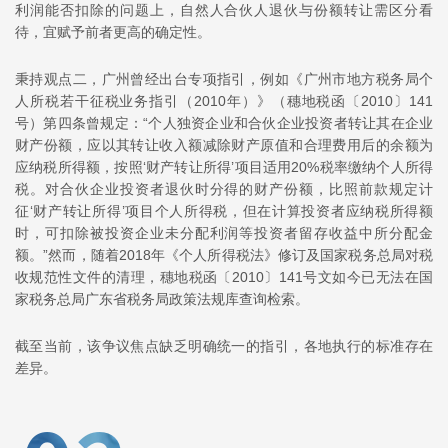
利润能否扣除的问题上，自然人合伙人退伙与份额转让需区分看
待，宜赋予前者更高的确定性。
秉持观点二，广州曾经出台专项指引，例如《广州市地方税务局个
人所税若干征税业务指引（2010年）》（穗地税函〔2010〕141
号）第四条曾规定：“个人独资企业和合伙企业投资者转让其在企业
财产份额，应以其转让收入额减除财产原值和合理费用后的余额为
应纳税所得额，按照‘财产转让所得’项目适用20%税率缴纳个人所得
税。对合伙企业投资者退伙时分得的财产份额，比照前款规定计
征‘财产转让所得’项目个人所得税，但在计算投资者应纳税所得额
时，可扣除被投资企业未分配利润等投资者留存收益中所分配金
额。”然而，随着2018年《个人所得税法》修订及国家税务总局对税
收规范性文件的清理，穗地税函〔2010〕141号文如今已无法在国
家税务总局广东省税务局政策法规库查询检索。
截至当前，该争议焦点缺乏明确统一的指引，各地执行的标准存在
差异。