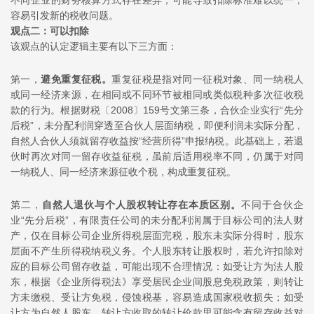
容易引发新的税收问题。
观点二：可以扣除
该观点的认定逻辑主要有以下三方面：
第一，
避免重复征税
。
重复征税是指对同一征税对象、同一纳税人
或同一经济来源，在相同或不同环节被相同或类似税种多次征收税
款的行为。根据财税〔2008〕159号文第三条，合伙企业实行“先分
后税”，未分配利润穿透至合伙人层面纳税，即便利润未实际分配，
自然人合伙人须就留存收益按“经营所得”申报纳税。此基础上，若退
伙时再次对同一留存收益征税，虽前后适用税率不同，仍属于对同
一纳税人、同一经济来源征收个税，构成重复征税。
第二，
自然人退伙与个人股权转让存在本质区别
。
不同于合伙企
业“先分后税”，有限责任公司的未分配利润属于目标公司的法人财
产，仅在目标公司企业所得税层面完税，股东未实际分得时，股东
层面不产生所得税纳税义务。个人股东转让股权时，若允许扣除对
应的目标公司留存收益，可能出现不合理情况：如受让方为法人股
东，根据《企业所得税法》享受居民企业间股息免税政策，则转让
方未缴税、受让方免税，侵蚀税基，容易造成国家税收损失；如受
让方为自然人股东，转让方收取的转让价款里可能含有留存收益对