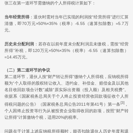
张三在第一道环节需缴纳的个人所得税计算如下：
当年经营所得
：退伙时需对当年已实现的利润按“经营所得”进行汇算
清缴，即70万元×50%×35%（税率）-6.55（速算扣除数）=5.7万
元。
历史未分配利润
：若存在以前年度未分配利润且未缴税，需按“经营
所得”补税，即120万元×50%×35%（税率）-6.55（速算扣除数）
=14.45万元。
（二）第二道环节的争议
第二道环节，退伙人按“财产转让所得”缴纳个人所得税，应纳税所得
额为“个人取得的股权转让收入、违约金、补偿金、赔偿金及以其他
名目收回款项合计数”减除“原实际出资额（投入额）及相关税费”。
依据系《国家税务总局关于个人终止投资经营收回款项征收个人所
[3]
得税问题的公告》（国家税务总局公告2011年第41号）第一条
，
个人因终止投资等行为从被投资企业取得收回的款项，按照“财产转
让所得”计算缴纳个税，适用20%的税率。
问题在于计算上述应纳税所得额时，能否扣除退伙人历史年度和退