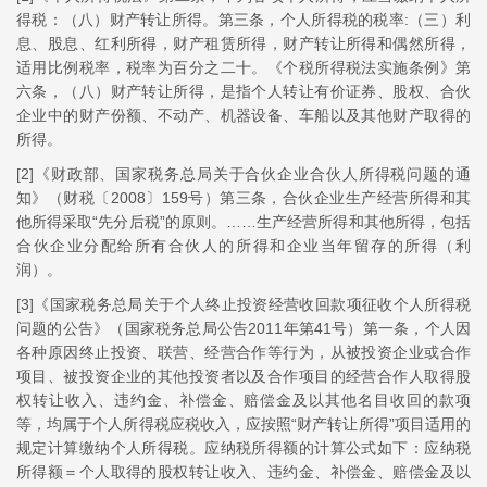
得税：（八）财产转让所得。第三条，个人所得税的税率:（三）利
息、股息、红利所得，财产租赁所得，财产转让所得和偶然所得，
适用比例税率，税率为百分之二十。《个税所得税法实施条例》第
六条，（八）财产转让所得，是指个人转让有价证券、股权、合伙
企业中的财产份额、不动产、机器设备、车船以及其他财产取得的
所得。
[2]《财政部、国家税务总局关于合伙企业合伙人所得税问题的通
知》（财税〔2008〕159号）第三条，合伙企业生产经营所得和其
他所得采取“先分后税”的原则。……生产经营所得和其他所得，包括
合伙企业分配给所有合伙人的所得和企业当年留存的所得（利
润）。
[3]《国家税务总局关于个人终止投资经营收回款项征收个人所得税
问题的公告》（国家税务总局公告2011年第41号）第一条，个人因
各种原因终止投资、联营、经营合作等行为，从被投资企业或合作
项目、被投资企业的其他投资者以及合作项目的经营合作人取得股
权转让收入、违约金、补偿金、赔偿金及以其他名目收回的款项
等，均属于个人所得税应税收入，应按照“财产转让所得”项目适用的
规定计算缴纳个人所得税。应纳税所得额的计算公式如下：应纳税
所得额＝个人取得的股权转让收入、违约金、补偿金、赔偿金及以