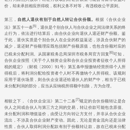
价，却未承担相应所得税，权利义务不对等，有违税收公平原则。
第三，
自然人退伙有别于自然人转让合伙份额。
根据《合伙企业
[5]
法》第五十一条
，退伙是个别合伙人与合伙企业之间法律关系的终
止行为，依法进行结算后，由合伙企业向退伙人退还财产份额。鉴
于此，退伙实质是个别合伙人在企业的权益返还，涉及合伙财产的
减少，退还财产份额理应既包括财产份额原值，也包含份额对应的
[6]
已税未分配利润。从国家税务总局深圳市税务局官方回复
可知，
合伙企业按照《关于个人独资企业和合伙企业投资者征收个人所得
税的规定》（财税〔2000〕91号）第五条申报缴纳经营所得个人所
得税后，将利润分配给投资者个人时不再缴纳个人所得税。该规则
应用于退伙场景，则合伙企业退还给退伙人的财产中，相当于已税
未分配利润的部分，应当从应纳税所得额中扣除，方为合理。
[7]
相较之下，《合伙企业法》第二十二条
规定的合伙份额转让是合
伙人之间或合伙人与第三方之间的交易，转让价款可能包含原值、
未分配利润和增值溢价，由受让方向转让方支付，并非从合伙企业
流出，不涉及合伙企业财产变动。因此，无论是资金流向还是法律
性质，合伙人取得利润分配款有别于份额转让款，故在已税未分配