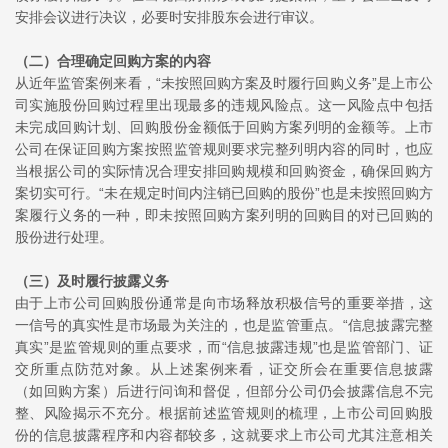
安排会议进行决议，必要时安排股东会进行审议。
（二）合理确定回购方案的内容
从近年监管案例来看，“未按照回购方案及时履行回购义务”是上市公
司实施股份回购过程里出现最多的违规风险点。这一风险点中包括
未完成回购计划、回购股份金额低于回购方案列明的金额等。上市
公司在保证回购方案按照监管规则要求完整列明内容的同时，也应
当根据公司的实际情况合理安排回购规模和回购资金，确保回购方
案切实可行。“未在规定时间内注销已回购的股份”也是未按照回购方
案履行义务的一种，即未按照回购方案列明的回购目的对已回购的
股份进行处理。
（三）及时履行披露义务
由于上市公司回购股份通常是向市场释放积极信号的重要举措，这
一信号的真实性是市场最为关注的，也是监管重点。“信息披露完整
真实”是监管规则的重点要求，而“信息披露违规”也是监管部门、证
交所重点防范对象。从上述案例来看，证交所会在重要信息披露
（如回购方案）后进行问询和督促，但部分公司仍会披露信息不完
整、风险揭示不充分。根据前述监管规则的梳理，上市公司回购股
份的信息披露程序和内容都较多，这就要求上市公司尤其注意相关