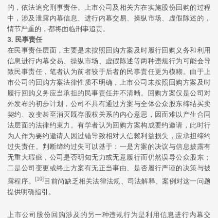
的，依法追究刑事责任。上市公司及相关方在实施股份回购的过程
中，涉及泄露内幕信息、进行内幕交易、操纵市场、虚假陈述的，
情节严重的，都将面临刑事追责。
3. 民事责任
在民事责任层面，主要是未按照回购方案及时履行回购义务和利用
信息进行内幕交易、操纵市场、虚假陈述等两种违规行为可能会导
致民事责任，笔者认为前者较于后者的民事责任更为模糊。由于上
市公司的回购方案法律性质不明确，上市公司未按照回购方案及时
履行回购义务应当承担的民事责任并不清晰。回购方案仅是公司对
外发布的初步计划，公司不具有通过方案与全体公众股东缔结买卖
契约、改变甚至消灭既存股权关系的内心意思，因而难以产生合同
法层面的法律约束力。有学者认为回购方案构成要约邀请，此时行
为人作为要约邀请人因过错导致相对人信赖利益损失，应承担缔约
过失责任。判断缔约过失可以基于：一是方案的决议与信息披露有
无重大瑕疵，公司是否明知无力或无意履行而仍然误导公众股东；
二是公司变更或终止方案有无正当事由、是否履行严谨的决策与披
[10]
露程序。
目前尚缺乏相关法律法规、司法解释、案例对这一问题
提供明确指引。
上市公司股份回购涉及的另一种违规行为是利用信息进行内幕交