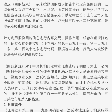
违反《回购新规》，或未按照回购股份报告书约定实施回购的，证
监会可以采取责令改正、出具警示函等监管措施，证券交易所可以
按照业务规则采取自律监管措施或者予以纪律处分；上市公司未按
照规定披露回购信息的，证监会、证交所可以要求其补充披露、暂
停或者终止回购股份活动。
针对利用股份回购信息进行内幕交易、操作市场，或存在虚假陈述
的，证监会将分别按照《证券法》的第一百九十一条、第一百九十
二条、第一百九十七条进行处罚。根据这些规定，行为人将被没收
违法所得和承担高额罚款。
《回购新规》对于中介机构的法律责任也进行了明确，为上市公司
回购股份出具专业文件的证券服务机构及其从业人员未履行诚实守
信、勤勉尽责义务，违反行业规范、业务规则的，由证监会采取责
令改正、监管谈话、出具警示函等监管措施。前述中介机构及从业
人员制作、出具的文件存在虚假记载、误导性陈述或者重大遗漏
的，将依据《证券法》第二百一十三条予以处罚；情节严重的，可
以采取市场禁入的措施。
2. 刑事责任
《证券法》第二百一十九条明确规定，违反本法规定，构成犯罪