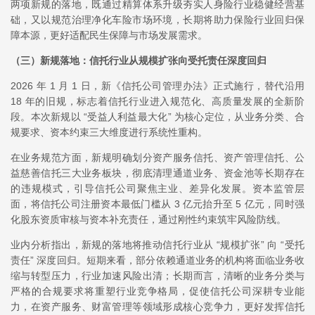
两项新规的落地，既通过精算体系升级夯实人身险行业稳健经营基
础，又以规范治理净化车险市场环境，长期将助力保险行业回归保
障本源，更好适配民生保障与市场发展需求。
（三）
新规落地：信托行业从规模扩张向受托责任深度回归
2026 年 1 月 1 日，新《信托公司管理办法》正式施行，替代沿用
18 年的旧规，标志着信托行业进入规范化、高质量发展的全新阶
段。本次新规以 “受益人利益最大化” 为核心定位，从业务分类、合
规要求、资本约束三大维度进行系统性重构。
在业务规范方面，新规明确划分资产服务信托、资产管理信托、公
益慈善信托三大业务板块，彻底清理通道业务、资金池等长期存在
的违规模式，引导信托公司聚焦主业、差异化发展。资本监管层
面，将信托公司注册资本最低门槛从 3 亿元抬升至 5 亿元，同时强
化股东资质审核与资本补充责任，通过刚性约束筑牢风险防线。
业内分析指出，新规的落地将推动信托行业从 “规模扩张” 向 “受托
责任” 深度回归。短期来看，部分依赖通道业务的机构将面临业务收
缩与转型压力，行业加速风险出清；长期而言，清晰的业务分类与
严格的合规要求将重塑行业竞争格局，促使信托公司深耕专业能
力，在资产服务、财富管理等领域形成核心竞争力，更好发挥信托