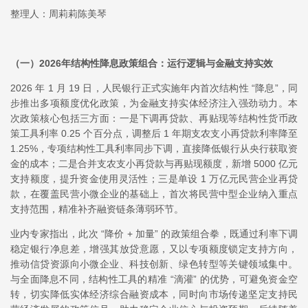
整理人：周莉莉陈美琴
（一）
2026年结构性降息政策组合：运行逻辑与金融支持实效
2026 年 1 月 19 日，人民银行正式实施年内首次结构性 “降息”，同
步推出多项额度优化政策，为金融支持实体经济注入强劲动力。本
次政策核心包括三方面：一是下调再贷款、再贴现等结构性货币政
策工具利率 0.25 个百分点，调整后 1 年期支农支小再贷款利率降至
1.25%，专项结构性工具利率同步下调，直接降低银行从央行获取资
金的成本；二是合并支农支小再贷款与再贴现额度，新增 5000 亿元
支持额度，提升资金使用灵活性；三是单设 1 万亿元民营企业再贷
款，在覆盖民营小微企业的基础上，首次将民营中型企业纳入重点
支持范围，精准补齐融资链条薄弱环节。
业内专家指出，此次 “降价 + 加量” 的政策组合拳，既通过利率下调
稳定银行净息差，增强其放贷意愿，又以专项额度锁定支持方向，
推动信贷资源向小微企业、科技创新、绿色转型等关键领域集中。
与全面降息不同，结构性工具的精准 “滴灌” 的优势，可避免资金空
转，切实降低实体经济综合融资成本，同时向市场传递坚定支持民