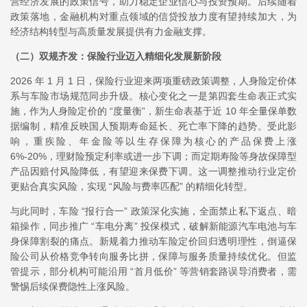
营经济发展的政策信号，助力稳定企业信心与投资预期。后续随着
政策落地，金融机构对重点领域的信贷投放力度有望持续加大，为
经济结构转型与高质量发展提供有力金融支撑。
（二）
双规齐发：保险行业迈入精细化发展新阶段
2026 年 1 月 1 日，保险行业迎来两项重磅政策调整，人身险定价体
系与车险市场规范同步升级。核心变化之一是第四套生命表正式实
施，作为人身险定价的 “度量衡”，新生命表基于近 10 年全量保单数
据编制，精准反映国人预期寿命延长、死亡率下降的趋势。受此影
响，重疾险、年金险等以生存保障为核心的产品保费上涨
6%-20%，理财险预定利率或进一步下调；而定期寿险等身故保障型
产品因赔付风险降低，有望迎来保费下调。这一调整推动行业定价
更贴合真实风险，实现 “风险与费率匹配” 的精细化转型。
与此同时，车险 “报行合一” 政策深化实施，全面禁止私下返点、暗
箱操作，同步推广 “车电分离” 投保模式，破解新能源汽车电池与车
身保障割裂的痛点。新规着力推动车险定价回归透明理性，倒逼保
险公司从价格竞争转向服务比拼，保障与服务质量持续优化。但监
管提示，部分机构可能沿用 “首月低价” 等营销套路误导消费者，需
警惕后续保费隐性上涨风险。