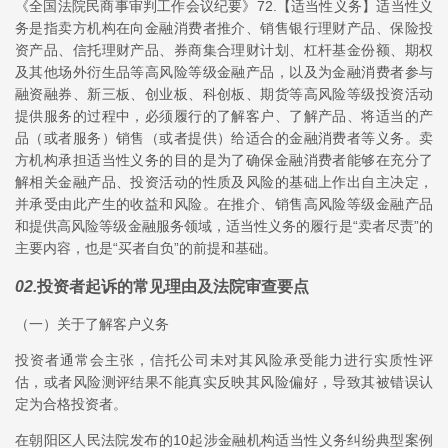
《全国法院民商事审判工作会议纪要》72.【适当性义务】适当性义
务是指卖方机构在向金融消费者推介、销售银行理财产品、保险投
资产品、信托理财产品、券商集合理财计划、杠杆基金份额、期权
及其他场外衍生品等高风险等级金融产品，以及为金融消费者参与
融资融券、新三板、创业板、科创板、期货等高风险等级投资活动
提供服务的过程中，必须履行的了解客户、了解产品、将适当的产
品（或者服务）销售（或者提供）给适合的金融消费者等义务。卖
方机构承担适当性义务的目的是为了确保金融消费者能够在充分了
解相关金融产品、投资活动的性质及风险的基础上作出自主决定，
并承受由此产生的收益和风险。在推介、销售高风险等级金融产品
和提供高风险等级金融服务领域，适当性义务的履行是“卖者尽责”的
主要内容，也是“买者自负”的前提和基础。
02
.
投资者起诉的常见理由及法院审查要点
（一）关于了解客户义务
投资者通常会主张，信托公司未对其风险承受能力进行实质性评
估，或者风险测评结果不能真实反映其风险偏好，导致其被错误认
定为合格投资者。
在朝阳区人民法院发布的10起涉金融机构适当性义务纠纷典型案例