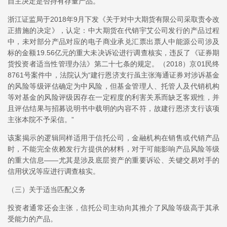
自主决定是否持有存量产品。”
浙江证监局于2018年9月下发《关于对中大期货有限公司采取责令改
正措施的决定》，认定：中大期货在代销宇艾公司发行的产品过程
中，未对部分产品对应的电子商业承兑汇票出票人中能源公司涉及
标的金额19.56亿元的重大未决诉讼进行调查核实，违反了《证券期
货投资者适当性管理办法》第二十七条的规定。（2018）京01民终
8761号案件中，法院认为“建行恩济支行虽主张海通证券对涉诉基金
的风险等级评估确定为中风险，但基金管理人、托管人及代销机构
等对基金的风险评级因存在一定程度的利害关系而缺乏客观性，并
且评估结果与招募说明书中载明的内容不符，故建行恩济支行该项
主张本院不予采信。”
该案揭示的逻辑同样适用于信托公司，金融机构在销售或代销产品
时，不能完全依赖发行方提供的材料，对于可能影响产品风险等级
的重大信息——尤其是涉及底层资产的重要诉讼、关键交易对手的
信用状况等应进行调查核实。
（三）关于适当匹配义务
投资者通常还会主张，信托公司主动向其推介了风险等级高于其承
受能力的产品。