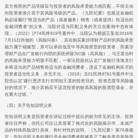
卖方推荐的产品等级应与投资者的风险承受能力相匹配，不得主动
向投资者推介高于其风险等级的产品。《九民纪要》也规定金融机
构必须履行“将适当的产品（或者服务）销售（或者提供）给适合的
金融消费者”的义务。法院对适当匹配义务的关注在案例中也有体
现，（2022）沪74民终919号案件中，法院认为根据王某在2016年
7月15日所做的《风险问卷》，其在购买案涉理财产品时的风险承受
能力属于稳健型，系可以承担低至中等风险类型的投资者，而案涉
理财产品在广发银行内部的系统评级为C级（高风险），与王某当时
的风险承受能力明显不匹配，一审法院据此认定广发银行淮海支行
未将适当的产品销售给适当的金融消费者，违反了金融机构应尽的
投资者适当性义务，并无不当。（2018）京01民终8761号案件中法
院也认定“建行恩济支行在明知王某的投资目的、投资态度等风险偏
好的情况下，推介其购买不适宜投资的较高风险的股票型基金，存
在重大过错。”
（四）关于告知说明义务
告知说明义务是投资者在诉讼过程中提出的较为常见的主张。投资
者往往声称，信托公司仅让其签署了格式化的风险揭示书，未就产
品的特殊风险进行具体、有针对性的说明。《九民纪要》第76条规
定：告知说明义务的履行是金融消费者能够真正了解各类高风险等