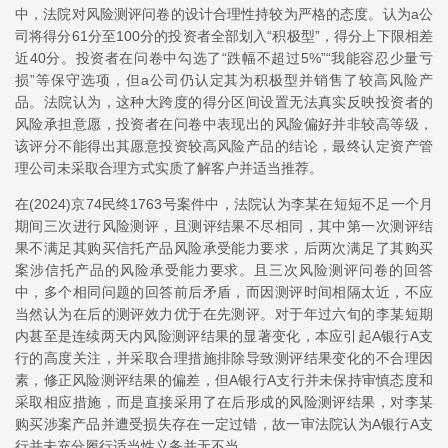
中，法院对风险测评问卷的设计合理性持较为严格的态度。认为a公
司将得分61分至100分的投资者全部划入“积极型”，得分上下限相差
近40分。投资者在问卷中勾选了“跌幅不超过5%”“我能容忍少量亏
损”等保守选项，但a公司仍认定其为积极型并销售了较高风险产
品。法院认为，这种大跨度的得分区间设置无法真实反映投资者的
风险承担意愿，投资者在问卷中表现出的风险偏好并非较高等级，
该评分不能得出其愿意投资较高风险产品的结论，最终认定资产管
理公司未采取合理方式实质了解客户并适当推荐。
在(2024)京74民终1763号案件中，法院认为李某在短短不足一个月
期间三次进行风险测评，且测评结果不尽相同，其中第一次测评结
果不满足其购买信托产品风险承受能力要求，后两次满足了其购买
案涉信托产品的风险承受能力要求。且三次风险测评问卷的回答
中，多个相同问题的回答前后矛盾，而因测评时间相隔太近，不应
当然认为在后的测评效力优于在先测评。对于年过六旬的李某短期
内甚至是连续两天内风险测评结果的显著变化，本应引起A银行A支
行的高度关注，并采取合理措施排除导致测评结果变化的不合理因
素，修正风险测评结果的偏差，但A银行A支行并未保持审慎态度和
采取相应措施，而是直接采用了在后形成的风险测评结果，对李某
购买涉案产品并遭受损失存在一定过错，故一审法院认为A银行A支
行并未充分履行适当性义务并无不当。