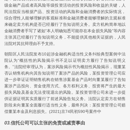
级金融产品或者高风险等级投资活动的投资风险和收益的关键，人
民法院应当根据产品、投资活动的风险和金融消费者的实际情况，
综合理性人能够理解的客观标准和金融消费者能够理解的主观标准
来确定卖方机构是否已经履行了告知说明义务。卖方机构简单地以
金融消费者手写了诸如“本人明确知悉可能存在本金损失风险”等内容
主张其已经履行了告知说明义务，不能提供其他相关证据的，人民
法院对其抗辩理由不予支持。
朝阳区人民法院发布10起涉金融机构适当性义务纠纷典型案例中法
院认为“概括性的风险揭示书不足以证明卖方履行了告知说明义
务。”法院经审理认为，案涉风险揭示书为概括性风险揭示，现董某
否认销售机构向其告知说明了案涉产品的风险，某投资管理公司应
进一步举证证明销售机构在销售涉案基金产品时向董某履行了告知
案涉产品投向、资金使用方式、各方权利义务、投资将产生的最大
损失风险及基金无法变现退出的风险。某投资管理公司未进一步提
供证据证明其实质履行了前述风险告知义务。法院认定卖方在销售
阶段未向董某全面履行适当性义务，最终判决：某投资管理公司赔
偿董某本金及利息损失。(2021)京74民初590号案件中
03
.
信托公司可以主张的免责或减责事由