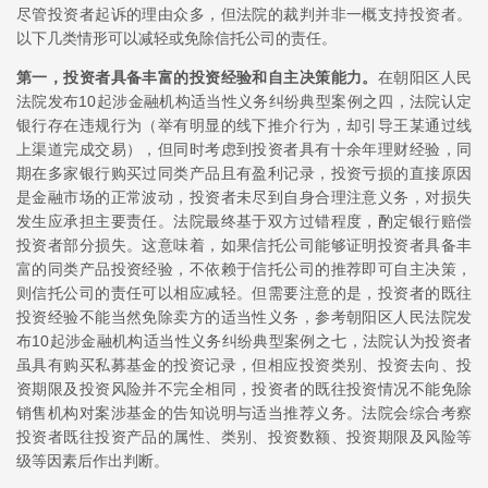
尽管投资者起诉的理由众多，但法院的裁判并非一概支持投资者。
以下几类情形可以减轻或免除信托公司的责任。
第一，投资者具备丰富的投资经验和自主决策能力。
在朝阳区人民
法院发布10起涉金融机构适当性义务纠纷典型案例之四，法院认定
银行存在违规行为（举有明显的线下推介行为，却引导王某通过线
上渠道完成交易），但同时考虑到投资者具有十余年理财经验，同
期在多家银行购买过同类产品且有盈利记录，投资亏损的直接原因
是金融市场的正常波动，投资者未尽到自身合理注意义务，对损失
发生应承担主要责任。法院最终基于双方过错程度，酌定银行赔偿
投资者部分损失。这意味着，如果信托公司能够证明投资者具备丰
富的同类产品投资经验，不依赖于信托公司的推荐即可自主决策，
则信托公司的责任可以相应减轻。但需要注意的是，投资者的既往
投资经验不能当然免除卖方的适当性义务，参考朝阳区人民法院发
布10起涉金融机构适当性义务纠纷典型案例之七，法院认为投资者
虽具有购买私募基金的投资记录，但相应投资类别、投资去向、投
资期限及投资风险并不完全相同，投资者的既往投资情况不能免除
销售机构对案涉基金的告知说明与适当推荐义务。法院会综合考察
投资者既往投资产品的属性、类别、投资数额、投资期限及风险等
级等因素后作出判断。