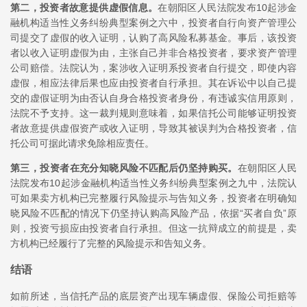
第二，投资者故意提供虚假信息。
在朝阳区人民法院发布10起涉金
融机构适当性义务纠纷典型案例之六中，投资者自行向资产管理公
司提交了虚假的收入证明，认购了高风险私募基金。事后，该投资
者以收入证明虚假为由，主张自己并非合格投资者，要求资产管理
公司赔偿。法院认为，案涉收入证明系投资者自行提交，即使内容
虚假，相应法律后果也应由投资者自行承担。其在诉讼中以自己提
交的虚假证明为由否认自身合格投资者身份，有违诚实信用原则，
法院不予支持。这一裁判规则意味着，如果信托公司能够证明投资
者故意提供虚假资产或收入证明，导致其被误判为合格投资者，信
托公司可据此请求免除相应责任。
第三，投资者在充分知晓风险不匹配后仍坚持购买。
在朝阳区人民
法院发布10起涉金融机构适当性义务纠纷典型案例之九中，法院认
可如果卖方机构已完整履行风险提示与告知义务，投资者在明确知
晓风险不匹配的情况下仍坚持认购高风险产品，依据“买者自负”原
则，投资亏损应由投资者自行承担。但这一抗辩成立的前提是，卖
方机构已经履行了完整的风险提示和告知义务。
结语
如前所述，当信托产品的底层资产出现车辆虚假、保险公司拒赔等