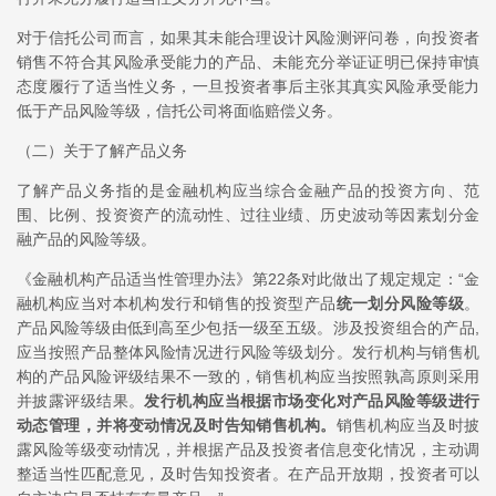
对于信托公司而言，如果其未能合理设计风险测评问卷，向投资者
销售不符合其风险承受能力的产品、未能充分举证证明已保持审慎
态度履行了适当性义务，一旦投资者事后主张其真实风险承受能力
低于产品风险等级，信托公司将面临赔偿义务。
（二）关于了解产品义务
了解产品义务指的是金融机构应当综合金融产品的投资方向、范
围、比例、投资资产的流动性、过往业绩、历史波动等因素划分金
融产品的风险等级。
《金融机构产品适当性管理办法》第22条对此做出了规定规定：“金
融机构应当对本机构发行和销售的投资型产品
统一划分风险等级
。
产品风险等级由低到高至少包括一级至五级。涉及投资组合的产品,
应当按照产品整体风险情况进行风险等级划分。发行机构与销售机
构的产品风险评级结果不一致的，销售机构应当按照孰高原则采用
并披露评级结果。
发行机构应当根据市场变化对产品风险等级进行
动态管理，并将变动情况及时告知销售机构。
销售机构应当及时披
露风险等级变动情况，并根据产品及投资者信息变化情况，主动调
整适当性匹配意见，及时告知投资者。在产品开放期，投资者可以