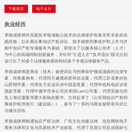
下载简历
电子名片
执业经历
李德成律师对高新技术领域核心技术的法律保护有着非常丰富的实
践经验，以长期从事知识产权诉讼、技术秘密刑事保护和上市与并
购中知识产权专项服务为基础，研发出了以服务核心技术（人才）
为中心的高端特制创新服务，并针对“引进人才”“技术流出”模式分别
设计出了30多个法律服务模块和60多个专项法律服务产品。
李德成律师是商业（技术）秘密诉讼与刑事保护领域顶级的法律专
家，经典案例有：代理同方威视诉君和信达案；代理江苏圣奥控告
山西翔宇案；代理东方实业应诉中国蓝星案；代理华锐风电应诉美
国超导案；代理中微半导体公司诉美国Lam公司案；代理安捷伦控
告上海仪盟案等重大影响的案件。主持起草了《公安部知识产权刑
事保护程序指引（建议稿）》，参与了一系列与商业秘密有关的立
法修法活动。
李德成律师精通知识产权法律、广告文化传媒法律、信息网络电子
商务法律和文化与高新技术产业政策。代理了百度公司应诉国际七