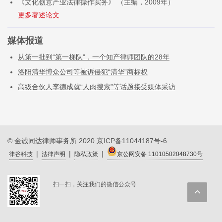
《文化创意产业法律操作实务》 （主编，2009年）
媒体报道
从第一批到“第一梯队”，一个知产律师团队的28年
洛阳清华博众公司等被诉侵犯“清华”商标权
高级合伙人李德成就“人肉搜索”等话题接受媒体采访
© 金诚同达律师事务所 2020
京ICP备11044187号-6
|
|
|
律谷科技
法律声明
隐私政策
京公网安备 11010502048730号
扫一扫，关注我们的微信公众号