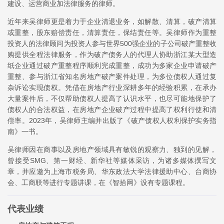
建设、运营商业加法律服务的律师。
近年来吴律师更是着力于企业清退业务，如解散、清算，破产清算
或重整，股东赔偿责任，清算责任，保结责任等。吴律师作为重整
投资人的法律顾问为投资人参与世界500强企业的子公司破产重整收
购提供全程法律服务，作为破产债务人的代理人协助浙江某大型造
纸企业通过破产重整程序顺利完成重整，成功为多家企业申请破产
重整、参与浙江省知名房地产破产案件处理，为多位债权人通过复
杂诉讼实现债权。凭借在房地产行业深耕多年的经验积累，在承办
大量案件后，不仅帮助债权人提高了认识水平，也尽可能地保护了
债权人的合法权益，在房地产企业破产过程中提高了权利行使和清
偿率。2023年，吴律师主编并出版了《破产债权人权利保护实务指
南》一书。
吴律师因在商事以及房地产领域具有敏锐的观察力、独到的见解，
曾接受SMG、第一财经、新华社等媒体采访，为诸多媒体撰写文
章，并应邀为上海市税务局、华东政法大学法律援助中心、台商协
会、工商联等进行专题讲课，在《智拾网》设有专题课程。
代表业绩