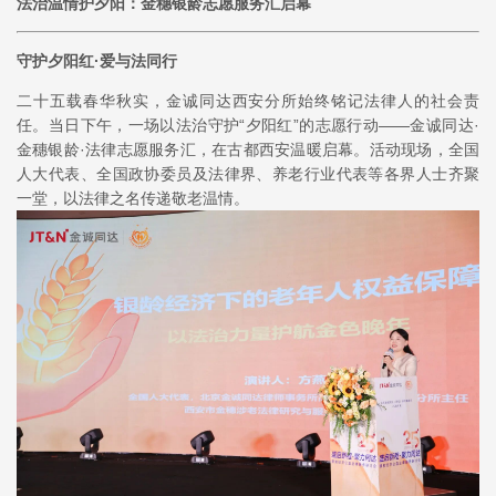
法治温情护夕阳：
金穗银龄志愿服务汇启幕
守护夕阳红·爱与法同行
二十五载春华秋实，金诚同达西安分所始终铭记法律人的社会责
任。当日下午，一场以法治守护“夕阳红”的志愿行动——金诚同达·
金穗银龄·法律志愿服务汇，在古都西安温暖启幕。活动现场，全国
人大代表、全国政协委员及法律界、养老行业代表等各界人士齐聚
一堂，以法律之名传递敬老温情。