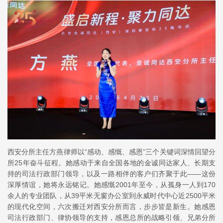
西安分所主任方燕律师以“感动、感慨、感恩”三个关键词深情回望分
所25年奋斗征程。她感动于来自全国各地的金诚同达家人、长期支
持的司法行政部门领导，以及一路相伴的客户们齐聚于此——这份
深厚情谊，她将永远铭记。她感慨2001年至今，从孤身一人到170
余人的专业团队，从39平米无窗办公室到永威时代中心近2500平米
的现代化空间，六次搬迁对西安分所而言，步步皆是新生。她感恩
司法行政部门、律协领导的支持，感恩总所的战略引领、兄弟分所