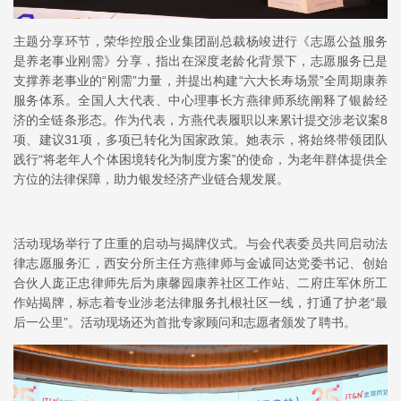
主题分享环节，荣华控股企业集团副总裁杨竣进行《志愿公益服务
是养老事业刚需》分享，指出在深度老龄化背景下，志愿服务已是
支撑养老事业的“刚需”力量，并提出构建“六大长寿场景”全周期康养
服务体系。全国人大代表、中心理事长方燕律师系统阐释了银龄经
济的全链条形态。作为代表，方燕代表履职以来累计提交涉老议案8
项、建议31项，多项已转化为国家政策。她表示，将始终带领团队
践行“将老年人个体困境转化为制度方案”的使命，为老年群体提供全
方位的法律保障，助力银发经济产业链合规发展。
活动现场举行了庄重的启动与揭牌仪式。与会代表委员共同启动法
律志愿服务汇，西安分所主任方燕律师与金诚同达党委书记、创始
合伙人庞正忠律师先后为康馨园康养社区工作站、二府庄军休所工
作站揭牌，标志着专业涉老法律服务扎根社区一线，打通了护老“最
后一公里”。活动现场还为首批专家顾问和志愿者颁发了聘书。