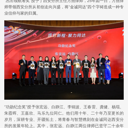
“杰出领航者奖”授予了西安分所主任方燕律师，25年如一日，方燕律
师带领西安分所从初创走向兴盛，将“金诚同达”四个字铸造成一种专
业信仰与家的归属。
“功勋纪念奖”授予张宏远、白静江、李锦波、王春雷、龚健、杨琨、
朱霞晖、王嘉欣、马乐九位同仁。他们用十年、二十年乃至更长的
岁月，深耕专业、开疆拓土，将青春与智慧镌刻在金诚同达西安分
所的发展年轮上。其中，张宏远、白静江两位律师已坚守二十余年