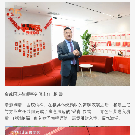
金诚同达律师事务所主任 杨 晨
瑞狮点睛，吉庆纳祥。在极具传统韵味的舞狮表演之后，杨晨主任
与方燕主任共同完成了寓意深远的“采青”仪式——青色生菜递入狮
嘴，纳财纳福；红包赠予舞狮师傅，寓意引财入室、福气满堂。