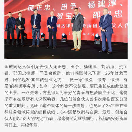
金诚同达六位创始合伙人庞正忠、田予、杨建津、刘治海、贺宝
银、邵国忠律师一同登台致辞。他们感慨时光飞逝，25年倏忽而
过，回忆起2000年的创业之约——做一家“做久、做专、做强、有
爱”的律师事务所，如今，这个约定不仅兑现，更已生长成如此繁茂
的图景。一路走来，方燕律师将最好的青春与热爱倾注于此，这份
坚守令在场所有人深深动容。几位创始合伙人曾多次亲临西安分所
的重大时刻，见证了这个集体的每一步跨越，也见证了25年来在法
律服务领域铸就的瞩目成绩，心中满是欣慰与自豪。最后，创始合
伙人们以“春天的约定”为喻，愿这份约定继续前行，祝福西安分所蒸
蒸日上、再续华章。