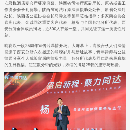
安君悦酒店宴会厅璀璨启幕。陕西省司法厅原副厅长、原省戒毒工
作协会会长孔德勤，陕西省司法厅原法律援助处处长、原省公法处
处长、陕西省公证协会会长马异文等领导莅临指导；多家商会协会
嘉宾代表、金诚同达重要客户代表，总所与全国各地分所代表、西
安分所全体成员到场，近300人齐聚一堂，共同见证了这一历史性时
刻。
晚宴以一段25周年宣传片温情开场。大屏幕上，高级合伙人们深情
回溯了西安分所六次搬迁的峥嵘岁月与新址故事，青年律师与公益
律师分享个人成长背后的律所力量，各分所代表及同仁送来最真挚
的生日祝福。短短数分钟的光影，浓缩的满是25载的坚守与热爱。