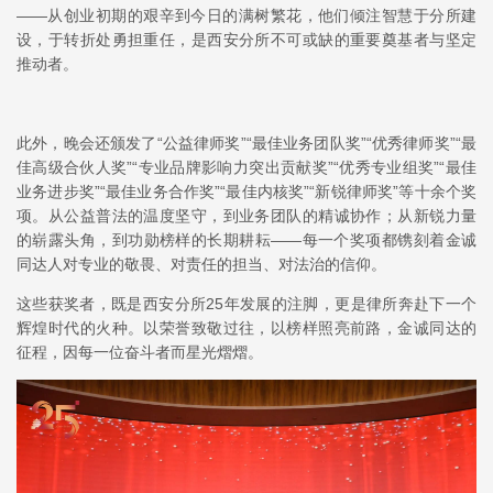
——从创业初期的艰辛到今日的满树繁花，他们倾注智慧于分所建
设，于转折处勇担重任，是西安分所不可或缺的重要奠基者与坚定
推动者。
此外，晚会还颁发了“公益律师奖”“最佳业务团队奖”“优秀律师奖”“最
佳高级合伙人奖”“专业品牌影响力突出贡献奖”“优秀专业组奖”“最佳
业务进步奖”“最佳业务合作奖”“最佳内核奖”“新锐律师奖”等十余个奖
项。从公益普法的温度坚守，到业务团队的精诚协作；从新锐力量
的崭露头角，到功勋榜样的长期耕耘——每一个奖项都镌刻着金诚
同达人对专业的敬畏、对责任的担当、对法治的信仰。
这些获奖者，既是西安分所25年发展的注脚，更是律所奔赴下一个
辉煌时代的火种。以荣誉致敬过往，以榜样照亮前路，金诚同达的
征程，因每一位奋斗者而星光熠熠。