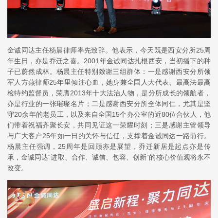
金诚同达主任杨晨律师率先致辞。他表示，今天既是西安分所25周
年生日，亦是乔迁之喜。2001年金诚同达扎根西安，当初播下的种
子已蔚然成林。杨晨主任特别致谢三组群体：一是感谢西安分所领
军人方燕律师25年里倾注心血，她身兼全国人大代表、最高法最高
检特约监督员，荣膺2013年十大法治人物，是分所成长的领航者，
亦是行业的一张璀璨名片；二是感谢西安分所全体同仁，尤其是坚
守20余年的老员工，以及来自全国15个办公室的近80位合伙人，他
们带着祝福齐聚长安，共同见证这一荣耀时刻；三是感谢主管领导
与广大客户25年如一日的关怀与信任，支撑着金诚同达一路前行。
杨晨主任强调，25周年是回顾亦是展望，乔迁新居是起点亦是传
承，金诚同达“进取、合作、诚信、包容、创新”的核心价值观将永不
改变。