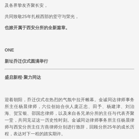
及各界挚友齐聚长安，
共同致敬25年扎根西部的坚守与荣光，
也掀开属于西安分所的全新篇章。
ONE
新址乔迁仪式圆满举行
盛启新程·聚力同达
迎着朝阳，乔迁仪式在热烈的气氛中拉开帷幕。金诚同达律师事务
所主任杨晨律师，六位创始合伙人庞正忠、田予、杨建津、刘治
海、贺宝银、邵国忠律师，以及来自各兄弟分所的主任与代表齐聚
一堂，共同见证这一历史性时刻。金诚同达律师事务所主任杨晨律
师与西安分所主任方燕律师分别进行致辞，回顾分所25年的成长历
程，表达对下一程的踏实期许。