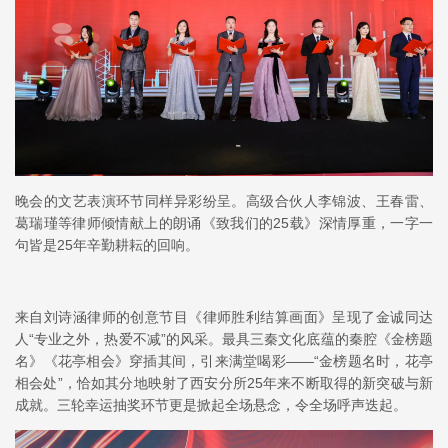
晚会的文艺表演环节同样异彩纷呈。高级合伙人李锦波、王春雷、
葛瑞瑾等律师倾情献上的朗诵《致我们的25载》深情厚重，一字一
句皆是25年辛勤耕耘的回响。
来自刘诗涵律师的创意节目《律师胜利结算画面》呈现了金诚同达
人“专业之外，热爱不减”的风采。最具三秦文化底蕴的秦腔《金榜题
名》《花亭相会》穿插其间，引来满堂喝彩——“金榜题名时，花亭
相会处”，恰如其分地映射了西安分所25年来不断取得的新突破与新
成就。三轮幸运抽奖环节更是掀起全场悬念，令全场呼声迭起。