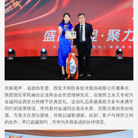
庆典尾声，省政协常委、西安天和防务技术股份有限公司董事长、
陕西国生军民融合企业商会会长贺增林先生，在致辞之余又专程为
金诚同达西安分所赠予庆典贺礼。这份礼品承载着双方多年来携手
同行的深厚情谊，寄托着对金诚同达基业长青、宏图大展的美好祝
愿。方燕主任登台接收，并致以诚挚感谢。此刻，客户与律所之间
的合作，早已超越契约，升华为并肩奋进的伙伴情谊。