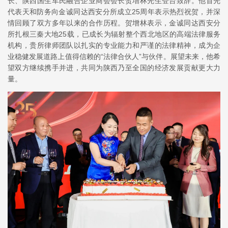
长、陕西国生军民融合企业商会会长贺增林先生登台致辞。他首先
代表天和防务向金诚同达西安分所成立25周年表示热烈祝贺，并深
情回顾了双方多年以来的合作历程。贺增林表示，金诚同达西安分
所扎根三秦大地25载，已成长为辐射整个西北地区的高端法律服务
机构，贵所律师团队以扎实的专业能力和严谨的法律精神，成为企
业稳健发展道路上值得信赖的“法律合伙人”与伙伴。展望未来，他希
望双方继续携手并进，共同为陕西乃至全国的经济发展贡献更大力
量。