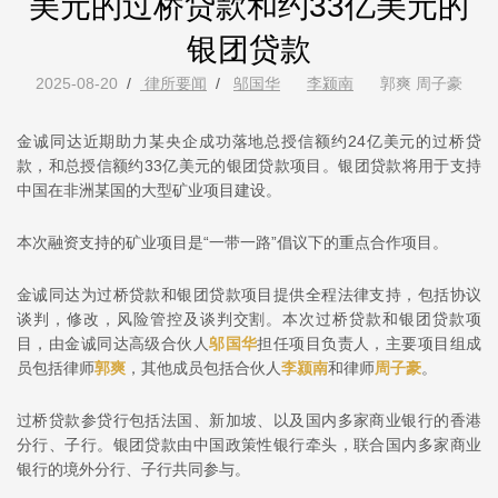
美元的过桥贷款和约33亿美元的
银团贷款
2025-08-20
/
律所要闻
/
邬国华
李颍南
郭爽 周子豪
金诚同达近期助力某央企成功落地总授信额约24亿美元的过桥贷
款，和总授信额约33亿美元的银团贷款项目。银团贷款将用于支持
中国在非洲某国的大型矿业项目建设。
本次融资支持的矿业项目是“一带一路”倡议下的重点合作项目。
金诚同达为
过桥贷款
和银团贷款项目提供全程法律支持，包括协议
谈判，修改，风险管控及谈判交割。本次过桥贷款和银团贷款项
目，由金诚同达高级合伙人
邬国华
担任项目负责人，主要项目组成
员包括律师
郭爽
，其他成员包括合伙人
李颍南
和律师
周子豪
。
过桥贷款参贷行包括法国、新加坡、以及国内多家商业银行的香港
分行、子行。银团贷款由中国政策性银行牵头，联合国内多家商业
银行的境外分行、子行共同参与。