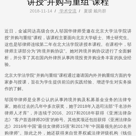
讲授“并购与重组”课程
2018-11-14
/
学术交流
/
夏瑷 戴尚群
近日，金诚同达高级合伙人邬国华律师受邀在北京大学法学院讲
授“并购与重组”课程，该课程主要面向北京大学硕士、博士研究生。
这也是邬律师连续第二年在北大法学院讲授本课程。在课程中，邬
律师主讲部分为“跨境并购协议”。她对跨境并购协议进行了全面解
析，并分享了其在国内外律所从事跨境投资并购业务丰富的执业经
验。
北京大学法学院“并购与重组”课程通过邀请国内外并购重组方面的专
家参与授课，旨在为学生提供前沿的实践经验、增进学生对实务操
作的了解。
邬国华律师是业界公认的从事跨境并购及私募基金业务的法律专
家。她在过去的几年中多次获奖，她于2018年入选司法部“千名涉外
律师人才库”，并连续于2016、2017和2018年获得《亚洲法律杂
志》“客户首选律师20强”的称号。其他奖项还包括获得《亚洲法律杂
志》2016年中国“最佳女律师15强”和2017年“中国最领先的10名并
购律师”。除此之外，她还获得来自世界权威法律评级机构《钱伯