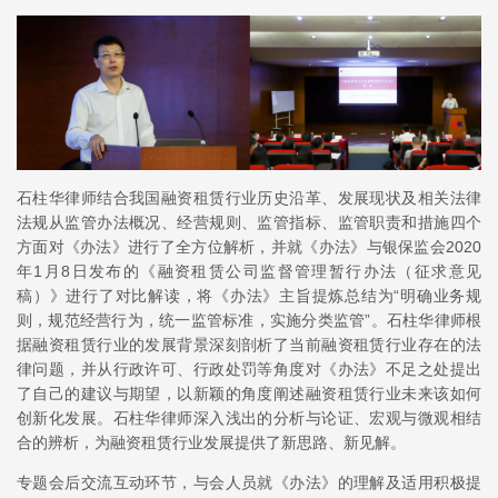
石柱华律师结合我国融资租赁行业历史沿革、发展现状及相关法律
法规从监管办法概况、经营规则、监管指标、监管职责和措施四个
方面对《办法》进行了全方位解析，并就《办法》与银保监会2020
年1月8日发布的《融资租赁公司监督管理暂行办法（征求意见
稿）》进行了对比解读，将《办法》主旨提炼总结为“明确业务规
则，规范经营行为，统一监管标准，实施分类监管”。石柱华律师根
据融资租赁行业的发展背景深刻剖析了当前融资租赁行业存在的法
律问题，并从行政许可、行政处罚等角度对《办法》不足之处提出
了自己的建议与期望，以新颖的角度阐述融资租赁行业未来该如何
创新化发展。石柱华律师深入浅出的分析与论证、宏观与微观相结
合的辨析，为融资租赁行业发展提供了新思路、新见解。
专题会后交流互动环节，与会人员就《办法》的理解及适用积极提