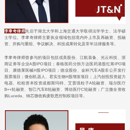
李聿奇律师
先后于湖北大学和上海交通大学取得法学学士、法学硕
士学位。李聿奇律师主要执业领域包括境内外上市及再融资、投融
资、
并购与重组
、争议解决、科技成果转化及常年法律服务等。
李聿奇律师曾参与的项目包括戎美股份、江航装备、光云科技、浙
商证券等企业A股IPO项目；泰格医药分拆
方达医药
港股红筹IPO项
目、康德莱医械H股IPO项目；德业股份、金杯汽车A股非公开发行
股票项目；微创机器人、
君实生物
H股增发项目；上汽创投投资超力
电器、松柏资本投资成都斯玛特、艾普强粒子A轮融资、瑞尔医疗
B++轮融资、智己汽车B轮融资、博动医疗C轮融资；
广立微
全资收
购Luceda、纳芯微收购麦歌恩控制权项目等。